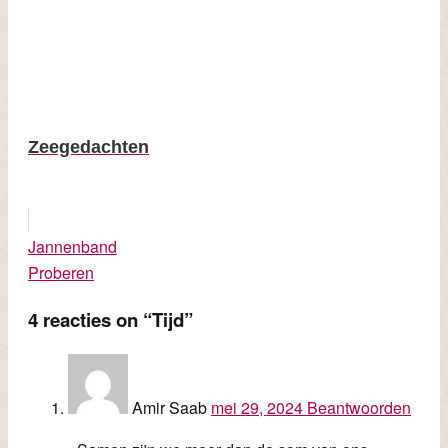
Zeegedachten
Jannenband
Proberen
4 reacties
on “Tijd”
Amir Saab
mei 29, 2024
Beantwoorden