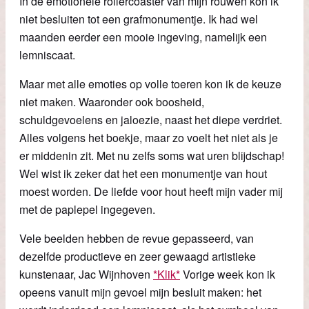
In de emotionele rollercoaster van mijn rouwen kon ik
niet besluiten tot een grafmonumentje. Ik had wel
maanden eerder een mooie ingeving, namelijk een
lemniscaat.
Maar met alle emoties op volle toeren kon ik de keuze
niet maken. Waaronder ook boosheid,
schuldgevoelens en jaloezie, naast het diepe verdriet.
Alles volgens het boekje, maar zo voelt het niet als je
er middenin zit. Met nu zelfs soms wat uren blijdschap!
Wel wist ik zeker dat het een monumentje van hout
moest worden. De liefde voor hout heeft mijn vader mij
met de paplepel ingegeven.
Vele beelden hebben de revue gepasseerd, van
dezelfde productieve en zeer gewaagd artistieke
kunstenaar, Jac Wijnhoven
*Klik*
Vorige week kon ik
opeens vanuit mijn gevoel mijn besluit maken: het