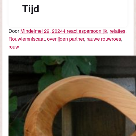
Tijd
Door
Mindel
mei 29, 2024
4 reacties
persoonlijk
,
relaties
,
Rouw
lemniscaat
,
overlijden partner
,
rauwe rouwroes
,
rouw