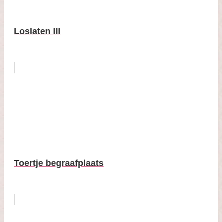
Loslaten III
Toertje begraafplaats