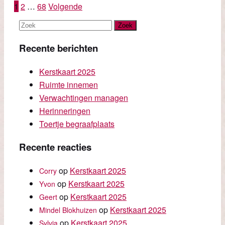
Berichten
1
2
…
68
Volgende
paginering
Recente berichten
Kerstkaart 2025
Ruimte innemen
Verwachtingen managen
Herinneringen
Toertje begraafplaats
Recente reacties
op
Kerstkaart 2025
Corry
op
Kerstkaart 2025
Yvon
op
Kerstkaart 2025
Geert
op
Kerstkaart 2025
Mindel Blokhuizen
op
Kerstkaart 2025
Sylvia