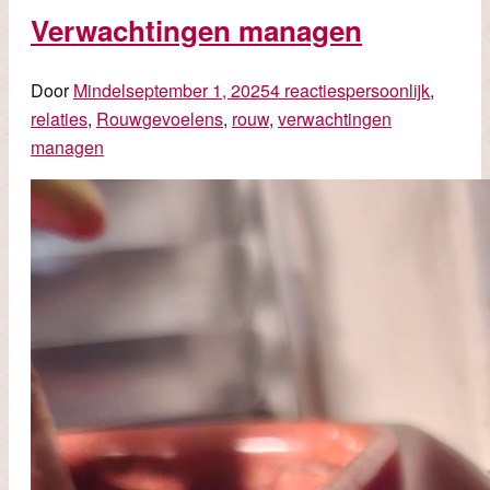
Verwachtingen managen
Door
Mindel
september 1, 2025
4 reacties
persoonlijk
,
relaties
,
Rouw
gevoelens
,
rouw
,
verwachtingen
managen