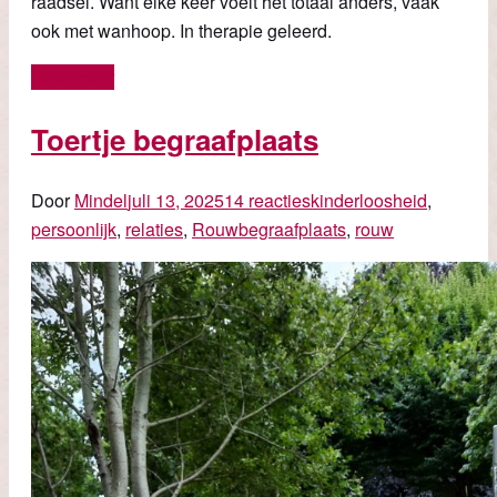
raadsel. Want elke keer voelt het totaal anders, vaak
ook met wanhoop. In therapie geleerd.
Lees meer
Toertje begraafplaats
Door
Mindel
juli 13, 2025
14 reacties
kinderloosheid
,
persoonlijk
,
relaties
,
Rouw
begraafplaats
,
rouw