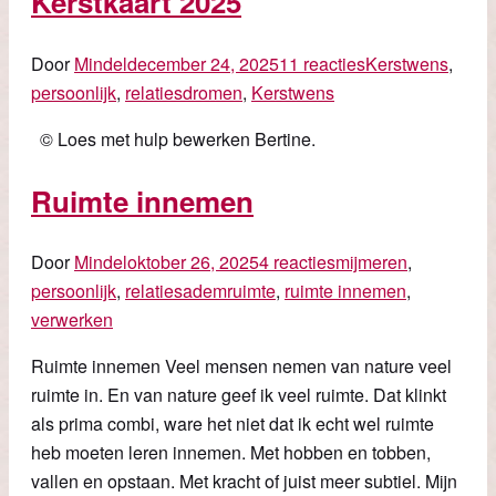
Kerstkaart 2025
Door
Mindel
december 24, 2025
11 reacties
Kerstwens
,
persoonlijk
,
relaties
dromen
,
Kerstwens
© Loes met hulp bewerken Bertine.
Ruimte innemen
Door
Mindel
oktober 26, 2025
4 reacties
mijmeren
,
persoonlijk
,
relaties
ademruimte
,
ruimte innemen
,
verwerken
Ruimte innemen Veel mensen nemen van nature veel
ruimte in. En van nature geef ik veel ruimte. Dat klinkt
als prima combi, ware het niet dat ik echt wel ruimte
heb moeten leren innemen. Met hobben en tobben,
vallen en opstaan. Met kracht of juist meer subtiel. Mijn