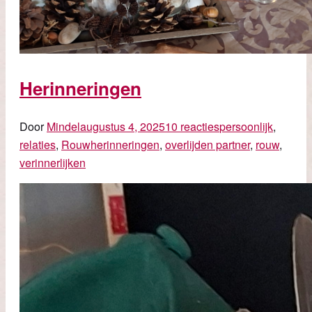
Herinneringen
Door
Mindel
augustus 4, 2025
10 reacties
persoonlijk
,
relaties
,
Rouw
herinneringen
,
overlijden partner
,
rouw
,
verinnerlijken