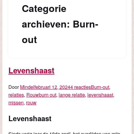
Categorie
archieven: Burn-
out
Levenshaast
Door
Mindel
februari 12, 2024
4 reacties
Burn-out
,
relaties
,
Rouw
burn out
,
lange relatie
,
levenshaast
,
missen
,
rouw
Levenshaast
Sinds vorig jaar de 18de april, het overlijden van mijn