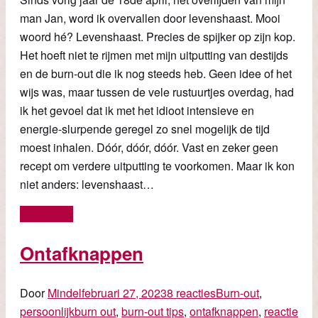
man Jan, word ik overvallen door levenshaast. Mooi
woord hé? Levenshaast. Precies de spijker op zijn kop.
Het hoeft niet te rijmen met mijn uitputting van destijds
en de burn-out die ik nog steeds heb. Geen idee of het
wijs was, maar tussen de vele rustuurtjes overdag, had
ik het gevoel dat ik met het idioot intensieve en
energie-slurpende geregel zo snel mogelijk de tijd
moest inhalen. Dóór, dóór, dóór. Vast en zeker geen
recept om verdere uitputting te voorkomen. Maar ik kon
niet anders: levenshaast…
Lees meer
Ontafknappen
Door
Mindel
februari 27, 2023
8 reacties
Burn-out
,
persoonlijk
burn out
,
burn-out tips
,
ontafknappen
,
reactie