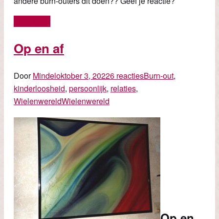
andere burn-outers dit doen?? Geef je reactie?
Lees meer
Op en af
Door
Mindel
oktober 3, 2022
6 reacties
Burn-out
,
kinderloosheid
,
persoonlijk
,
relaties
,
Wielenwereld
Wielenwereld
Op en