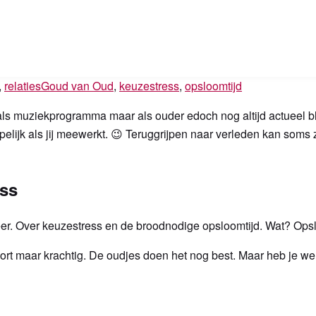
,
relaties
Goud van Oud
,
keuzestress
,
opsloomtijd
 muziekprogramma maar als ouder edoch nog altijd actueel blog.
lijk als jij meewerkt. 😉 Teruggrijpen naar verleden kan soms 
ss
weer. Over keuzestress en de broodnodige opsloomtijd. Wat? Ops
t maar krachtig. De oudjes doen het nog best. Maar heb je wel j